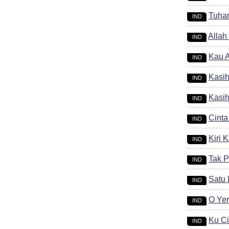
Tuha
IND
Allah
IND
Kau A
IND
Kasi
IND
Kasi
IND
Cinta
IND
Kiri 
IND
Tak 
IND
Satu
IND
O Ye
IND
Ku Ci
IND