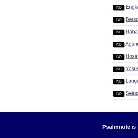
Engk
IND
Berso
IND
Haba
IND
Agung
IND
Hosan
IND
Yesu
IND
Langi
IND
Seind
IND
Psalmnote
is 