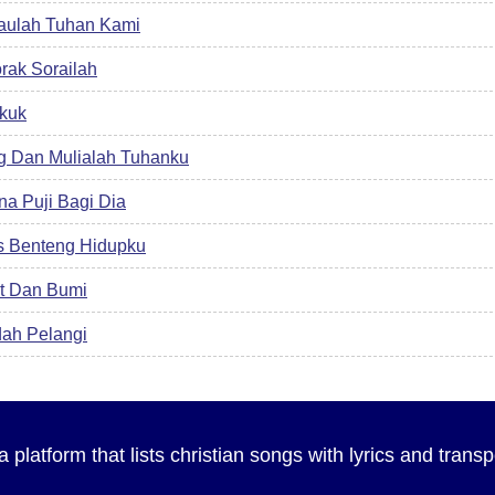
aulah Tuhan Kami
rak Sorailah
kuk
 Dan Mulialah Tuhanku
a Puji Bagi Dia
s Benteng Hidupku
t Dan Bumi
ah Pelangi
a platform that lists christian songs with lyrics and tran