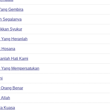
Yang Gembira
h Segalanya
ikkan Syukur
 Yang Heranlah
k Hosana
anlah Hati Kami
h Yang Mempersatukan
ni
 Orang Benar
 Allah
la Kuasa