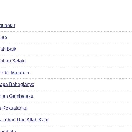
nduanku
iap
lah Baik
Tuhan Selalu
Terbit Matahari
tapa Bahagianya
nlah Gembalaku
s Kekuatanku
 Tuhan Dan Allah Kami
Gembala