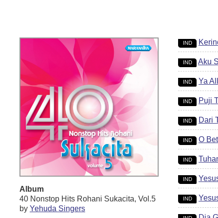
Keri
IND
Aku S
IND
Ya Al
IND
Puji 
IND
Dari 
IND
O Be
IND
Tuha
IND
Yesu
IND
Album
Yesus
40 Nonstop Hits Rohani Sukacita, Vol.5
IND
by
Yehuda Singers
Dia 