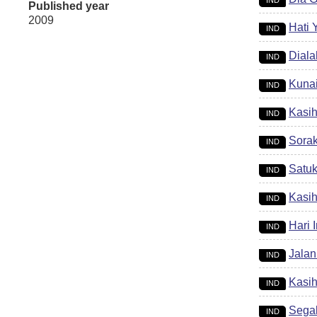
IND
Published year
2009
Hati 
IND
Diala
IND
Kuna
IND
Kasih
IND
Sora
IND
Satuk
IND
Kasi
IND
Hari I
IND
Jalan
IND
Kasih
IND
Sega
IND