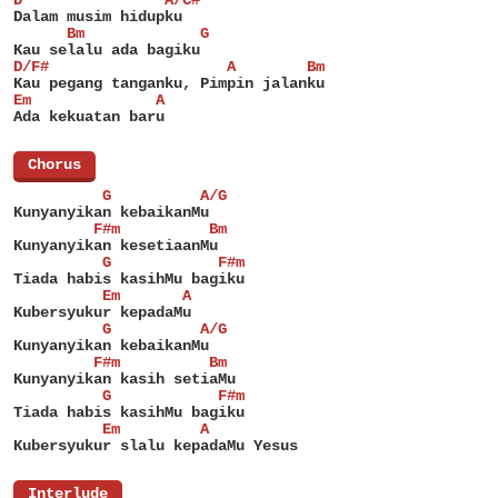
Dalam musim hidupku
      Bm             G
Kau selalu ada bagiku
D/F#                    A        Bm
Kau pegang tanganku, Pimpin jalanku
Em              A
Ada kekuatan baru
[
Chorus
]
          G          A/G
Kunyanyikan kebaikanMu
         F#m          Bm
Kunyanyikan kesetiaanMu
          G            F#m
Tiada habis kasihMu bagiku
          Em       A
Kubersyukur kepadaMu
          G          A/G
Kunyanyikan kebaikanMu
         F#m          Bm
Kunyanyikan kasih setiaMu
          G            F#m
Tiada habis kasihMu bagiku
          Em         A
Kubersyukur slalu kepadaMu Yesus
[
Interlude
]