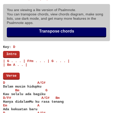
You are viewing a lite version of Psalmnote.
You can transpose chords, view chords diagram, make song
lists, use dark mode, and get many more features in the
Psalmnote apps.
Transpose chords
Key:
D
[
Intro
]
| G . . . | F#m . . . | G . . . |
| Bm A . . |
[
Verse
]
D                A/C#
Dalam musim hidupku
      Bm             G
Kau selalu ada bagiku
D/F#               A/C#   Bm
Hanya didalamMu ku rasa tenang
Em               A
Ada kekuatan baru
D                A/C#