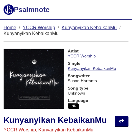
Psalmnote
Home
YCCR Worship
Kunyanyikan KebaikanMu
Kunyanyikan KebaikanMu
Artist
YCCR Worship
Single
Kunyanyikan KebaikanMu
Songwriter
Susan Hartanto
Song type
Unknown
Language
IND
Kunyanyikan KebaikanMu
YCCR Worship, Kunyanyikan KebaikanMu