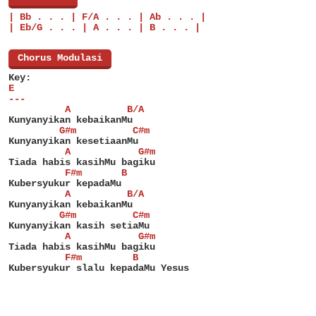
| Bb . . . | F/A . . . | Ab . . . |
| Eb/G . . . | A . . . | B . . . |
[
Chorus Modulasi
]
Key:
E
---
          A          B/A
Kunyanyikan kebaikanMu
         G#m          C#m
Kunyanyikan kesetiaanMu
          A            G#m
Tiada habis kasihMu bagiku
          F#m       B
Kubersyukur kepadaMu
          A          B/A
Kunyanyikan kebaikanMu
         G#m          C#m
Kunyanyikan kasih setiaMu
          A            G#m
Tiada habis kasihMu bagiku
          F#m         B
Kubersyukur slalu kepadaMu Yesus