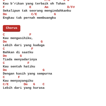
Kau b’rikan yang terbaik oh Tuhan
F             E       Am          D/F#
Sekalipun tak seorang mengindahkanku
Dm             C/E         G
Engkau tak pernah membuangku
[
Chorus
]
C             F
Kau mengasihiku,
Dm                  G
Lebih dari yang kuduga
C              F
Bahkan di saatku
Dm       G
Tiada menyadarinya
C            F
Kau sentuh hatiku
Dm                   G
Dengan kasih yang sempurna
C       F
Kau menyayangiku
C/E        Dm   G    C
Lebih dari yang kurasa