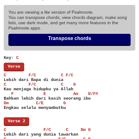
You are viewing a lite version of Psalmnote.
You can transpose chords, view chords diagram, make song
lists, use dark mode, and get many more features in the
Psalmnote apps.
Transpose chords
Key:
C
[
Verse
]
C         F/C          C F/C
Lebih dari Bapa di dunia
C         F/C          C    G
Kau menjaga hidupku ya Allah
   F            E           Am    D/F#
Bahkan lebih dari kasih seorang ibu
Dm           C/E        G
Engkau selalu menyambutku
[
Verse 2
]
C               F/C      C     Dm G
Lebih dari yang dunia tawarkan
C                     F/C       C G