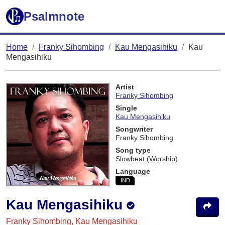
Psalmnote
Home
Franky Sihombing
Kau Mengasihiku
Kau
Mengasihiku
Artist
Franky Sihombing
Single
Kau Mengasihiku
Songwriter
Franky Sihombing
Song type
Slowbeat (Worship)
Language
IND
Kau Mengasihiku
Franky Sihombing, Kau Mengasihiku