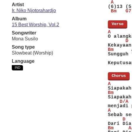
 A      
Artist
(6)13 (5
Ir. Niko Njotorahardjo
 Bm   G7
Album
[
Verse
]
15 Best Worship, Vol.2
A       
Songwriter
O alangk
Mona Susilo
      D 
Kekayaan
Song type
Bm      
Slowbeat (Worship)
Sungguh 
        
Language
Keputusa
IND
[
Chorus
]
A       
Siapakah
Bm      
Siapakah
    D/A 
menjadi 
A       
Sebab se
     D  
Dari Dia
Bm     A