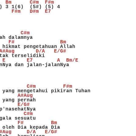
  Bm      C#m  F#m
) 3 1(6)  (5#) (5) 4
    F#m   D#m  E7
       C#m
ah dalamnya
   F#               Bm
 hikmat pengetahuan Allah
A#Aug       D/A   E/G#
tak terselidiki
 E       E7        A  Bm/E
nNya dan jalan-jalanNya
         C#m         F#m
 yang mengetahui pikiran Tuhan
      A#Aug
 yang pernah
      E/G#
p'nasehatNya
        C#m
gala sesuatu
      F#         Bm
 oleh Dia kepada Dia
#Aug     D/A   E/G#