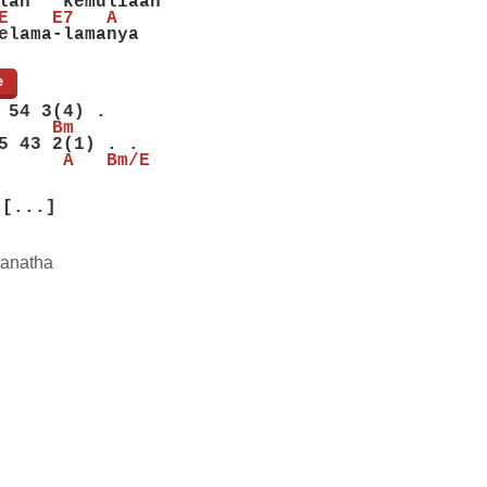
lah   kemuliaan
E    E7   A
elama-lamanya
e
]
 54 3(4) .
     Bm
5 43 2(1) . .
      A   Bm/E
[...]
anatha