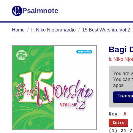
Psalmnote
Home
Ir. Niko Njotorahardjo
15 Best Worship, Vol.2
Bagi 
Ir. Niko Nj
You are v
You can t
apps.
Trans
Key:
A
[
Intro
]
(1) 21 7