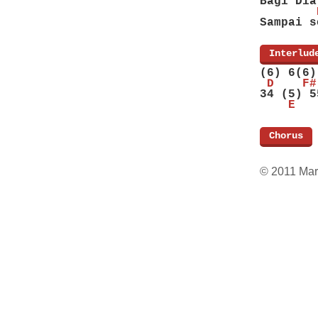
Bagi Dia
        
Sampai s
[
Interlud
(6) 6(6)
 D    F#
34 (5) 5
    E   
[
Chorus
]
© 2011 Mar