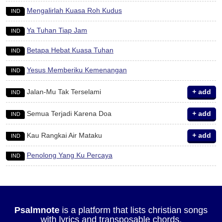
Mengalirlah Kuasa Roh Kudus
IND
Ya Tuhan Tiap Jam
IND
Betapa Hebat Kuasa Tuhan
IND
Yesus Memberiku Kemenangan
IND
Jalan-Mu Tak Terselami
+ add
IND
Semua Terjadi Karena Doa
+ add
IND
Kau Rangkai Air Mataku
+ add
IND
Penolong Yang Ku Percaya
IND
Psalmnote
is a platform that lists christian songs
with lyrics and transposable chords.