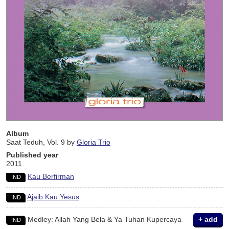
Album
Saat Teduh, Vol. 9 by
Gloria Trio
Published year
2011
Kau Berfirman
IND
Ajaib Kau Yesus
IND
Medley: Allah Yang Bela & Ya Tuhan Kupercaya
+ add
IND