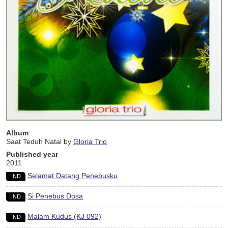
Album
Saat Teduh Natal by
Gloria Trio
Published year
2011
Selamat Datang Penebusku
IND
Si Penebus Dosa
IND
Malam Kudus (KJ 092)
IND