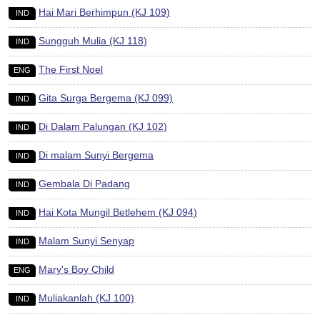
Hai Mari Berhimpun (KJ 109)
IND
Sungguh Mulia (KJ 118)
IND
The First Noel
ENG
Gita Surga Bergema (KJ 099)
IND
Di Dalam Palungan (KJ 102)
IND
Di malam Sunyi Bergema
IND
Gembala Di Padang
IND
Hai Kota Mungil Betlehem (KJ 094)
IND
Malam Sunyi Senyap
IND
Mary's Boy Child
ENG
Muliakanlah (KJ 100)
IND