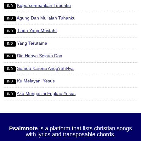
Kupersembahkan Tubuhku
IND
Agung Dan Mulialah Tuhanku
IND
Tiada Yang Mustahil
IND
Yang Terutama
IND
Dia Hanya Sejauh Doa
IND
Semua Karena Anug'rahNya
IND
Ku Melayani Yesus
IND
Aku Mengasihi Engkau Yesus
IND
Psalmnote
is a platform that lists christian songs
with lyrics and transposable chords.