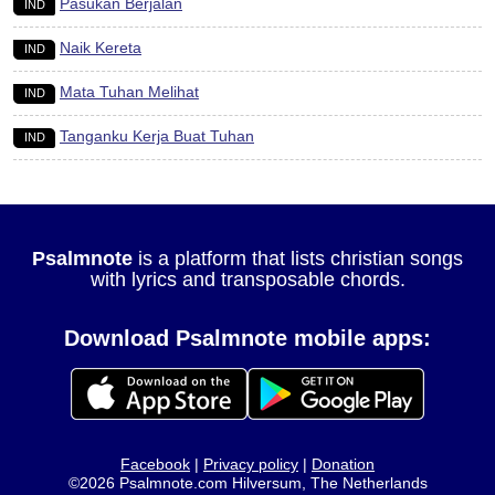
Pasukan Berjalan
IND
Naik Kereta
IND
Mata Tuhan Melihat
IND
Tanganku Kerja Buat Tuhan
IND
Psalmnote
is a platform that lists christian songs
with lyrics and transposable chords.
Download Psalmnote mobile apps:
Facebook
|
Privacy policy
|
Donation
©2026 Psalmnote.com Hilversum, The Netherlands