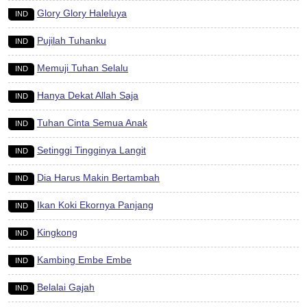
Glory Glory Haleluya
IND
Pujilah Tuhanku
IND
Memuji Tuhan Selalu
IND
Hanya Dekat Allah Saja
IND
Tuhan Cinta Semua Anak
IND
Setinggi Tingginya Langit
IND
Dia Harus Makin Bertambah
IND
Ikan Koki Ekornya Panjang
IND
Kingkong
IND
Kambing Embe Embe
IND
Belalai Gajah
IND