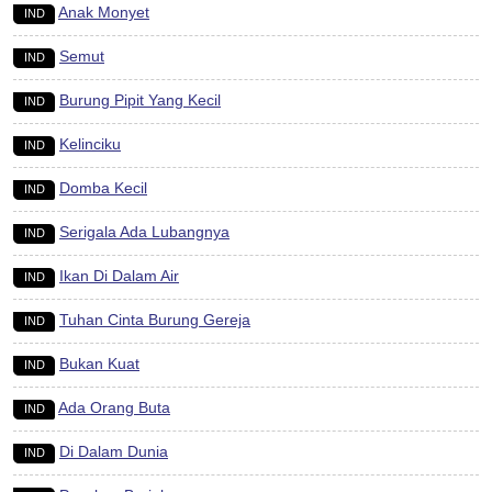
Anak Monyet
IND
Semut
IND
Burung Pipit Yang Kecil
IND
Kelinciku
IND
Domba Kecil
IND
Serigala Ada Lubangnya
IND
Ikan Di Dalam Air
IND
Tuhan Cinta Burung Gereja
IND
Bukan Kuat
IND
Ada Orang Buta
IND
Di Dalam Dunia
IND