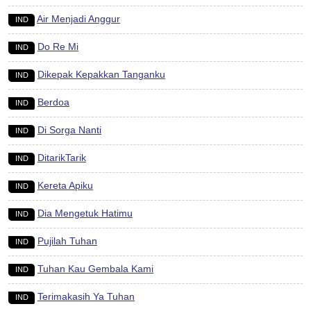
Air Menjadi Anggur
IND
Do Re Mi
IND
Dikepak Kepakkan Tanganku
IND
Berdoa
IND
Di Sorga Nanti
IND
DitarikTarik
IND
Kereta Apiku
IND
Dia Mengetuk Hatimu
IND
Pujilah Tuhan
IND
Tuhan Kau Gembala Kami
IND
Terimakasih Ya Tuhan
IND