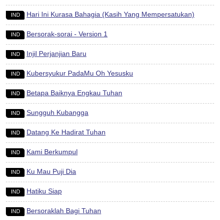
Hari Ini Kurasa Bahagia (Kasih Yang Mempersatukan)
IND
Bersorak-sorai - Version 1
IND
Injil Perjanjian Baru
IND
Kubersyukur PadaMu Oh Yesusku
IND
Betapa Baiknya Engkau Tuhan
IND
Sungguh Kubangga
IND
Datang Ke Hadirat Tuhan
IND
Kami Berkumpul
IND
Ku Mau Puji Dia
IND
Hatiku Siap
IND
Bersoraklah Bagi Tuhan
IND