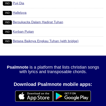
Puji Dia
IND
Halleluya
IND
Bersukacita Dalam Hadirat Tuhan
IND
Korban Pujian
IND
Betapa Baiknya Engkau Tuhan (with bridge)
IND
Psalmnote
is a platform that lists christian songs
with lyrics and transposable chords.
Download Psalmnote mobile apps: