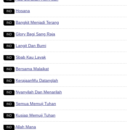
Hosana
IND
Bangkit Menjadi Terang
IND
Glory Bagi Sang Raja
IND
Langit Dan Bumi
IND
Sbab Kau Layak
IND
Bersama Malaikat
IND
KerajaanMu Datanglah
IND
Nyanyilah Dan Menarilah
IND
Semua Memuji Tuhan
IND
Kusiap Memuji Tuhan
IND
Allah Mana
IND