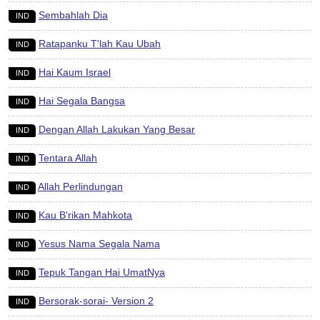
Sembahlah Dia
IND
Ratapanku T'lah Kau Ubah
IND
Hai Kaum Israel
IND
Hai Segala Bangsa
IND
Dengan Allah Lakukan Yang Besar
IND
Tentara Allah
IND
Allah Perlindungan
IND
Kau B'rikan Mahkota
IND
Yesus Nama Segala Nama
IND
Tepuk Tangan Hai UmatNya
IND
Bersorak-sorai- Version 2
IND